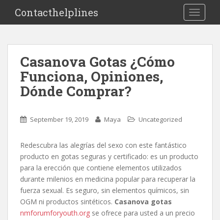
S
Contacthelplines
TOGGLE
k
i
p
t
Casanova Gotas ¿Cómo
o
Funciona, Opiniones,
m
a
Dónde Comprar?
i
n
c
September 19, 2019
Maya
Uncategorized
o
n
Redescubra las alegrías del sexo con este fantástico
t
producto en gotas seguras y certificado: es un producto
e
para la erección que contiene elementos utilizados
n
durante milenios en medicina popular para recuperar la
t
fuerza sexual. Es seguro, sin elementos químicos, sin
OGM ni productos sintéticos.
Casanova gotas
nmforumforyouth.org
se ofrece para usted a un precio