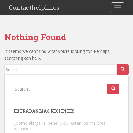
S
Contacthelplines
TOGGLE
k
i
p
t
Nothing Found
o
m
a
It seems we can’t find what you’re looking for. Perhaps
i
searching can help.
n
Search
c
for:
o
n
Search
t
for:
e
n
ENTRADAS MÁS RECIENTES
t
¿Cómo alargar el pene? ¡Aquí están los mejores
ejercicios!